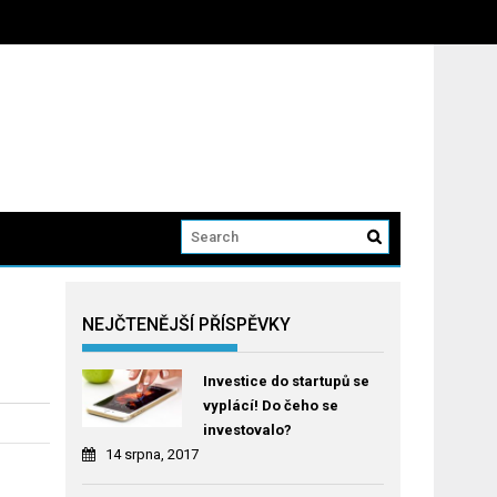
NEJČTENĚJŠÍ PŘÍSPĚVKY
Investice do startupů se
vyplácí! Do čeho se
investovalo?
14 srpna, 2017