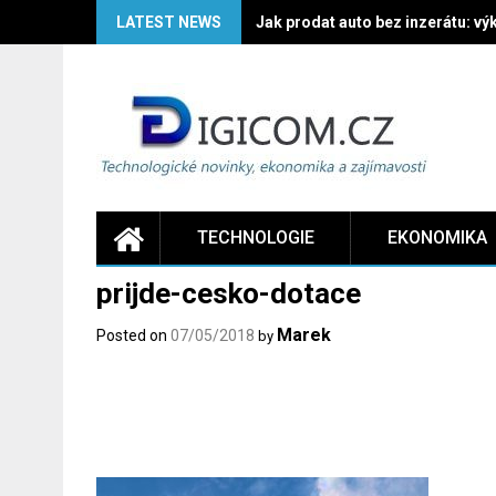
Skip
LATEST NEWS
Jak prodat auto bez inzerátu: vý
to
content
TECHNOLOGIE
EKONOMIKA
prijde-cesko-dotace
Marek
Posted on
07/05/2018
by