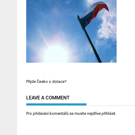
Navigace
Přijde Česko o dotace?
pro
příspěvek
LEAVE A COMMENT
Pro přidávání komentářů se musíte nejdříve
přihlásit
.