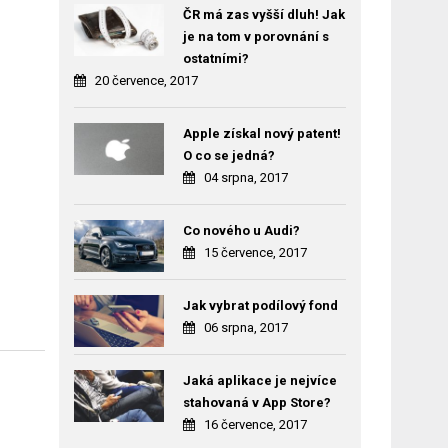
ČR má zas vyšší dluh! Jak
je na tom v porovnání s
ostatními?
20 července, 2017
Apple získal nový patent!
O co se jedná?
04 srpna, 2017
Co nového u Audi?
15 července, 2017
Jak vybrat podílový fond
06 srpna, 2017
Jaká aplikace je nejvíce
stahovaná v App Store?
16 července, 2017