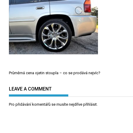
Navigace
Průměrná cena ojetin stoupla – co se prodává nejvíc?
pro
příspěvek
LEAVE A COMMENT
Pro přidávání komentářů se musíte nejdříve
přihlásit
.