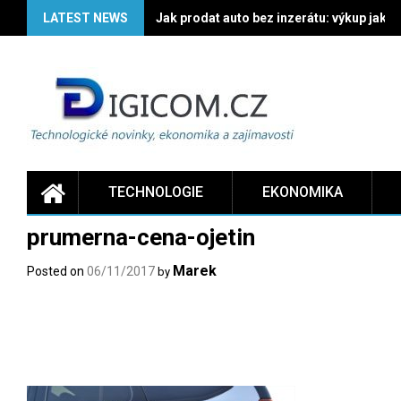
Skip
LATEST NEWS
Jak prodat auto bez inzerátu: výkup jako 
to
content
TECHNOLOGIE
EKONOMIKA
prumerna-cena-ojetin
Marek
Posted on
06/11/2017
by