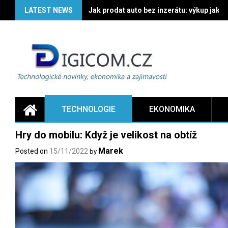
Skip
LATEST NEWS
Jak prodat auto bez inzerátu: výkup jako 
to
content
TECHNOLOGIE
EKONOMIKA
Hry do mobilu: Když je velikost na obtíž
Marek
Posted on
15/11/2022
by