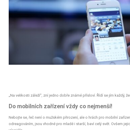
„Na velikosti záleží“, zní jedno dobře známé přísloví. Řídí se jím každý, že
Do mobilních zařízení vždy co nejmenší!
Nebojte se, řeč není o mužském přirození, ale o hrách pro mobilní zaříz
odreagováním, jsou vhodné pro mladé i starší, baví celý svět. Ovšem jeji