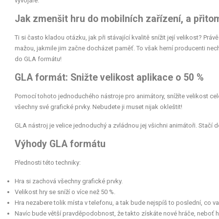
vývojáře.
Jak zmenšit hru do mobilních zařízení, a přit
Ti si často kladou otázku, jak při stávající kvalitě snížit její velikost? Pr
mažou, jakmile jim začne docházet paměť. To však herní producenti nechtě
do GLA formátu!
GLA formát: Snižte velikost aplikace o 50 %
Pomocí tohoto jednoduchého nástroje pro animátory, snížíte velikost celé
všechny své grafické prvky. Nebudete ji muset nijak okleštit!
GLA nástroj je velice jednoduchý a zvládnou jej všichni animátoři. Stačí
Výhody GLA formátu
Přednosti této techniky:
Hra si zachová všechny grafické prvky.
Velikost hry se sníží o více než 50 %.
Hra nezabere tolik místa v telefonu, a tak bude nejspíš to poslední, co 
Navíc bude větší pravděpodobnost, že takto získáte nové hráče, neboť h