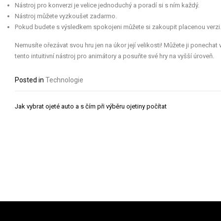
Nástroj pro konverzi je velice jednoduchý a poradí si s ním každý.
Nástroj můžete vyzkoušet zadarmo.
Pokud budete s výsledkem spokojeni můžete si zakoupit placenou verzi
Nemusíte ořezávat svou hru jen na úkor její velikosti! Můžete ji ponechat 
tento intuitivní nástroj pro animátory a posuňte své hry na vyšší úroveň.
Posted in
Technologie
Navigace
Jak vybrat ojeté auto a s čím při výběru ojetiny počítat
pro
příspěvek