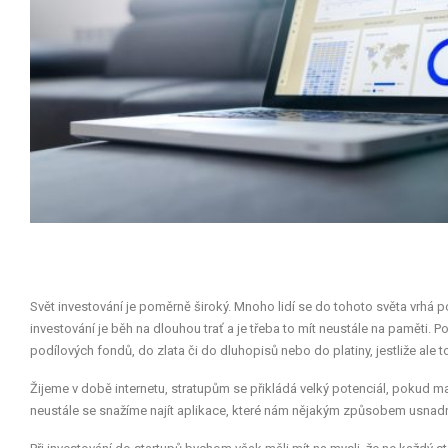
Svět investování je poměrně široký. Mnoho lidí se do tohoto světa vrhá p
investování je běh na dlouhou trať a je třeba to mít neustále na paměti. 
podílových fondů, do zlata či do dluhopisů nebo do platiny, jestliže ale t
Žijeme v době internetu, stratupům se přikládá velký potenciál, pokud m
neustále se snažíme najít aplikace, které nám nějakým způsobem usnadní