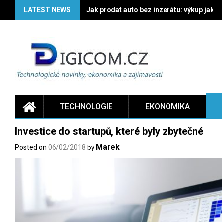
Skip
LATEST NEWS
Jak prodat auto bez inzerátu: výkup jako 
to
content
TECHNOLOGIE
EKONOMIKA
Investice do startupů, které byly zbytečné
Marek
Posted on
06/02/2018
by