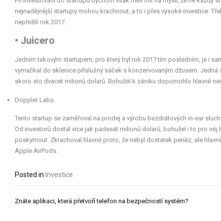
Při investování do startupů bychom však měli mít na mysli, že ne každý st
nejnadějnější startupy mohou krachnout, a to i přes vysoké investice. Tře
nepřežili rok 2017.
• Juicero
Jedním takovým startupem, pro který byl rok 2017 tím posledním, je i sa
vymačkal do sklenice příslušný sáček s konzervovaným džusem. Jedná se 
skoro sto dvacet milionů dolarů. Bohužel k zániku dopomohlo hlavně neú
Doppler Labs
Tento startup se zaměřoval na prodej a výrobu bezdrátových in-ear sluch
Od investorů dostal více jak padesát milionů dolarů, bohužel i to pro ně
poskytnout. Zkrachoval hlavně proto, že nebyl dostatek peněz, ale hlavn
Apple AirPods.
Posted in
Investice
Navigace
Znáte aplikaci, která přetvoří telefon na bezpečností systém?
pro